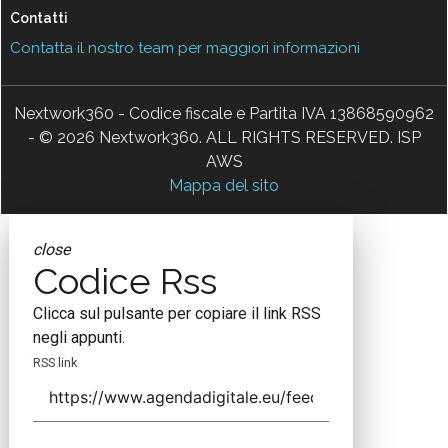
Contatti
Contatta il nostro team per maggiori informazioni
Nextwork360 - Codice fiscale e Partita IVA 13868590962
- © 2026 Nextwork360. ALL RIGHTS RESERVED. ISP
AWS
Mappa del sito
close
Codice Rss
Clicca sul pulsante per copiare il link RSS
negli appunti.
RSS link