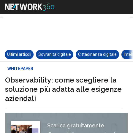
Ultimi articoli
Sovranità digitale
Cittadinanza digitale
Intel
WHITEPAPER
Observability: come scegliere la
soluzione più adatta alle esigenze
aziendali
Scarica gratuitamente