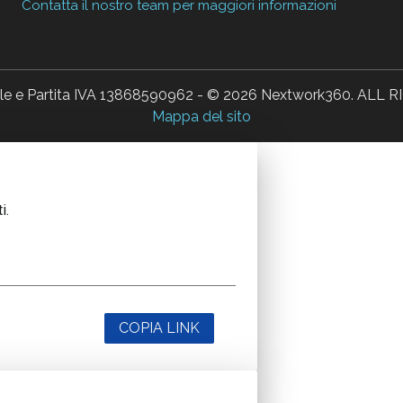
Contatta il nostro team per maggiori informazioni
ale e Partita IVA 13868590962 - © 2026 Nextwork360. AL
Mappa del sito
i.
COPIA LINK