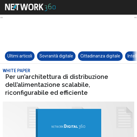
Ultimi articoli
Sovranità digitale
Cittadinanza digitale
Intel
WHITE PAPER
Per un’architettura di distribuzione
dell’alimentazione scalabile,
riconfigurabile ed efficiente