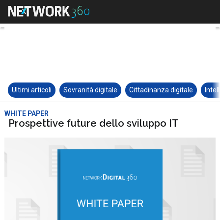
Ultimi articoli
Sovranità digitale
Cittadinanza digitale
Intel
WHITE PAPER
Prospettive future dello sviluppo IT