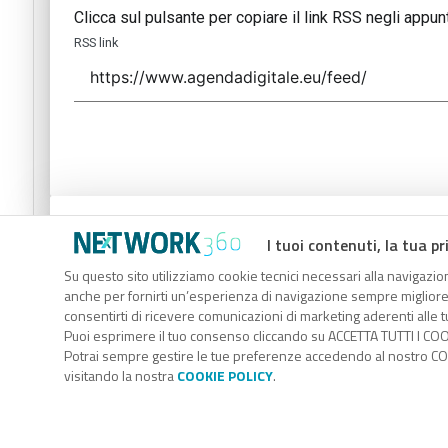
Clicca sul pulsante per copiare il link RSS negli appunt
RSS link
Codice Rss
I tuoi contenuti, la tua pr
Clicca sul pulsante per copiare il link RSS negli appunt
Su questo sito utilizziamo cookie tecnici necessari alla navigazion
anche per fornirti un’esperienza di navigazione sempre migliore, p
RSS link
consentirti di ricevere comunicazioni di marketing aderenti alle tu
Puoi esprimere il tuo consenso cliccando su ACCETTA TUTTI I COO
Potrai sempre gestire le tue preferenze accedendo al nostro COO
visitando la nostra
COOKIE POLICY
.