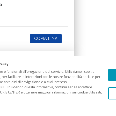
i.
COPIA LINK
ivacy!
i.
e e funzionali all’erogazione del servizio. Utilizziamo i cookie
er facilitare le interazioni con le nostre funzionalità social e per
e abitudini di navigazione e ai tuoi interessi.
KIE. Chiudendo questa informativa, continui senza accettare.
KIE CENTER e ottenere maggiori informazioni sui cookie utilizzati,
COPIA LINK