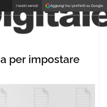
Aggiungi tra i preferiti su Google
I nostri servizi
da per impostare