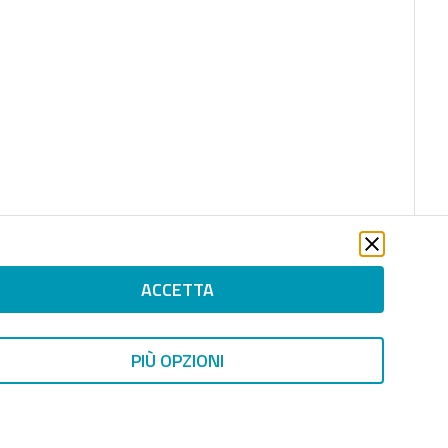
ACCETTA
file_download
PIÙ OPZIONI