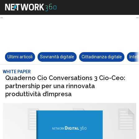
Ultimi articoli
Sovranità digitale
Cittadinanza digitale
Intel
WHITE PAPER
Quaderno Cio Conversations 3 Cio-Ceo:
partnership per una rinnovata
produttività d’impresa