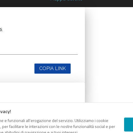
i.
COPIA LINK
i.
ivacy!
e e funzionali all’erogazione del servizio. Utilizziamo i cookie
er facilitare le interazioni con le nostre funzionalità social e per
e abitudini di navigazione e ai tuoi interessi.