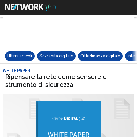
Ultimi articoli
Sovranità digitale
Cittadinanza digitale
Intel
WHITE PAPER
Ripensare la rete come sensore e
strumento di sicurezza