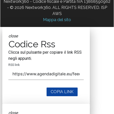
Nextwork360 - Codice fiscale e Partita IVA 13868590962
- © 2026 Nextwork360. ALL RIGHTS RESERVED. ISP
AWS
Mappa del sito
close
Codice Rss
Clicca sul pulsante per copiare il link RSS
negli appunti.
RSS link
COPIA LINK
close