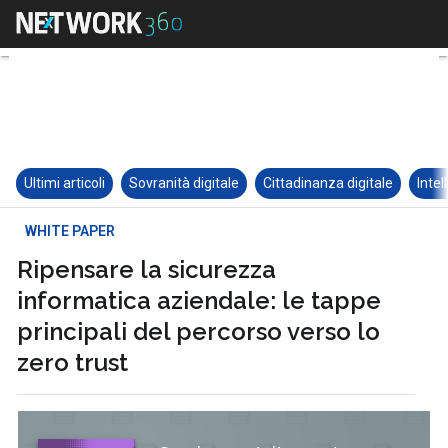
Ultimi articoli
Sovranità digitale
Cittadinanza digitale
Intel
WHITE PAPER
Ripensare la sicurezza
informatica aziendale: le tappe
principali del percorso verso lo
zero trust