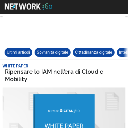
Ultimi articoli
Sovranità digitale
Cittadinanza digitale
Intel
WHITE PAPER
Ripensare lo IAM nell’era di Cloud e
Mobility