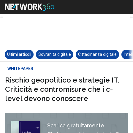
Ultimi articoli
Sovranità digitale
Cittadinanza digitale
Intel
WHITEPAPER
Rischio geopolitico e strategie IT.
Criticità e contromisure che i c-
level devono conoscere
Scarica gratuitamente