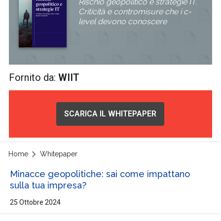
Rischio geopolitico e strategie IT.
Criticità e contromisure che i c-
level devono conoscere
Fornito da:
WIIT
SCARICA IL WHITEPAPER
Home
Whitepaper
Minacce geopolitiche: sai come impattano
sulla tua impresa?
25 Ottobre 2024