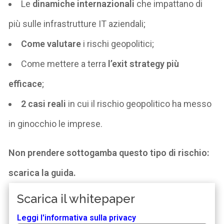
Le
dinamiche inte
rnazionali
che impattano di
più sulle infrastrutture IT aziendali;
Come valutare
i rischi geopolitici;
Come mettere a terra
l’exit strategy più
efficace
;
2
casi reali
in cui il rischio geopolitico ha messo
in ginocchio le imprese.
Non prendere sottogamba questo tipo di rischio:
scarica la guida.
Scarica il whitepaper
Leggi l'informativa sulla privacy