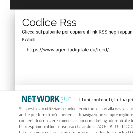
Codice Rss
Clicca sul pulsante per copiare il link RSS negli appunt
RSS link
Codice Rss
I tuoi contenuti, la tua pr
Clicca sul pulsante per copiare il link RSS negli appunt
Su questo sito utilizziamo cookie tecnici necessari alla navigazion
anche per fornirti un’esperienza di navigazione sempre migliore, p
RSS link
consentirti di ricevere comunicazioni di marketing aderenti alle tu
Puoi esprimere il tuo consenso cliccando su ACCETTA TUTTI I COO
Potrai sempre gestire le tue preferenze accedendo al nostro COO