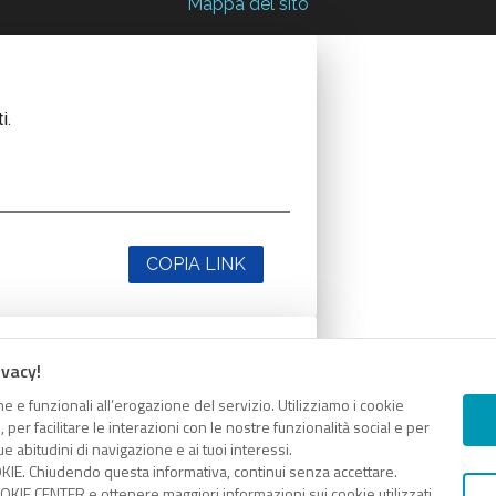
Mappa del sito
i.
COPIA LINK
ivacy!
i.
e e funzionali all’erogazione del servizio. Utilizziamo i cookie
er facilitare le interazioni con le nostre funzionalità social e per
e abitudini di navigazione e ai tuoi interessi.
KIE. Chiudendo questa informativa, continui senza accettare.
KIE CENTER e ottenere maggiori informazioni sui cookie utilizzati,