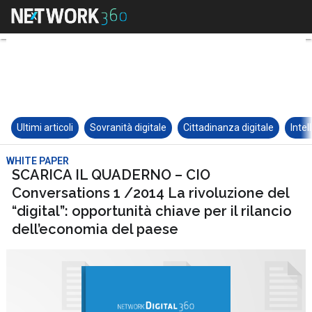
Ultimi articoli
Sovranità digitale
Cittadinanza digitale
Intel
WHITE PAPER
SCARICA IL QUADERNO – CIO
Conversations 1 /2014 La rivoluzione del
“digital”: opportunità chiave per il rilancio
dell’economia del paese