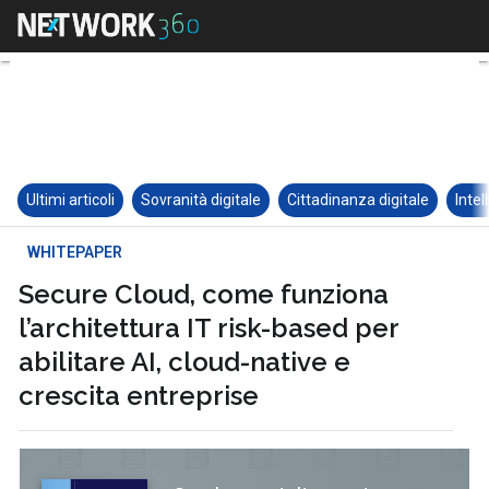
Ultimi articoli
Sovranità digitale
Cittadinanza digitale
Intel
WHITEPAPER
Secure Cloud, come funziona
l’architettura IT risk-based per
abilitare AI, cloud-native e
crescita entreprise