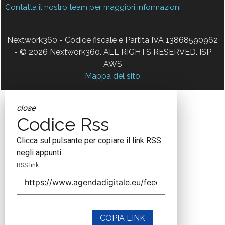
Contatta il nostro team per maggiori informazioni
Nextwork360 - Codice fiscale e Partita IVA 13868590962
- © 2026 Nextwork360. ALL RIGHTS RESERVED. ISP
AWS
Mappa del sito
close
Codice Rss
Clicca sul pulsante per copiare il link RSS
negli appunti.
RSS link
COPIA LINK