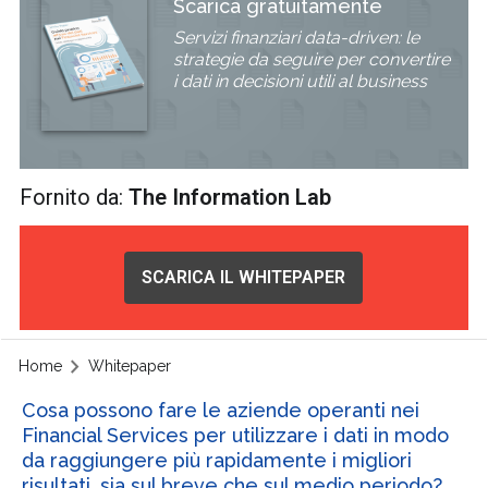
Scarica gratuitamente
Servizi finanziari data-driven: le
strategie da seguire per convertire
i dati in decisioni utili al business
Fornito da:
The Information Lab
SCARICA IL WHITEPAPER
Home
Whitepaper
Cosa possono fare le aziende operanti nei
Financial Services per utilizzare i dati in modo
da raggiungere più rapidamente i migliori
risultati, sia sul breve che sul medio periodo?