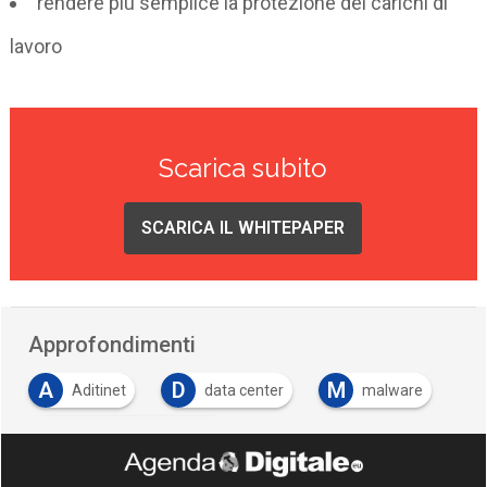
rendere più semplice la protezione dei carichi di
lavoro
Scarica subito
SCARICA IL WHITEPAPER
Approfondimenti
A
D
M
Aditinet
data center
malware
M
microsegmentazione