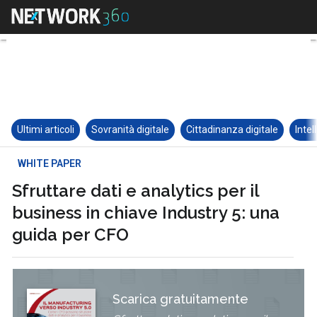
Ultimi articoli
Sovranità digitale
Cittadinanza digitale
Intel
WHITE PAPER
Sfruttare dati e analytics per il
business in chiave Industry 5: una
guida per CFO
Scarica gratuitamente