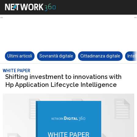
Ultimi articoli
Sovranità digitale
Cittadinanza digitale
Intel
WHITE PAPER
Shifting investment to innovations with
Hp Application Lifecycle Intelligence