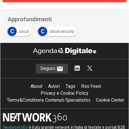
Approfondimenti
C
C
cloud
cloud security
D
S
data protection
Sicurezza
Seguici
About
Autori
Tags
Rss Feed
Privacy e Cookie Policy
Terms&Conditions Contenuti Specialistici
Cookie Center
Nextwork360
è il più grande network in Italia di testate e portali B2B