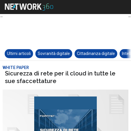
Ultimi articoli
Sovranità digitale
Cittadinanza digitale
Intel
WHITE PAPER
Sicurezza di rete per il cloud in tutte le
sue sfaccettature