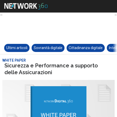
Ultimi articoli
Sovranità digitale
Cittadinanza digitale
Intel
WHITE PAPER
Sicurezza e Performance a supporto
delle Assicurazioni