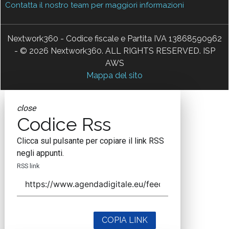
Contatta il nostro team per maggiori informazioni
Nextwork360 - Codice fiscale e Partita IVA 13868590962
- © 2026 Nextwork360. ALL RIGHTS RESERVED. ISP
AWS
Mappa del sito
close
Codice Rss
Clicca sul pulsante per copiare il link RSS
negli appunti.
RSS link
COPIA LINK