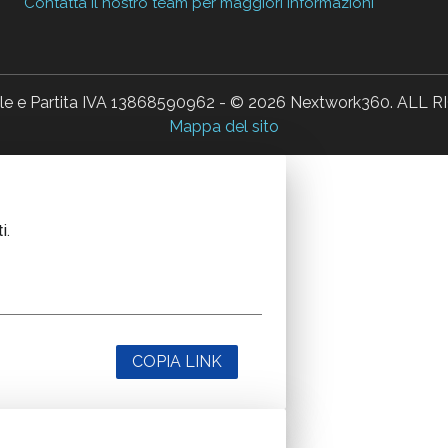
Contatta il nostro team per maggiori informazioni
ale e Partita IVA 13868590962 - © 2026 Nextwork360. AL
Mappa del sito
i.
COPIA LINK