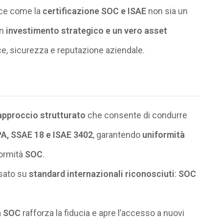
sce come la
certificazione SOC e ISAE
non sia un
un
investimento strategico e un vero asset
ce, sicurezza e reputazione aziendale.
approccio strutturato
che consente di condurre
A, SSAE 18 e ISAE 3402
, garantendo
uniformità
formità
SOC
.
asato su
standard internazionali riconosciuti
:
SOC
à SOC
rafforza la fiducia e apre l’accesso a nuovi