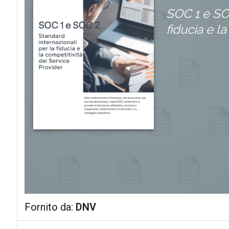
SOC 1 e SOC
fiducia e l
Fornito da:
DNV