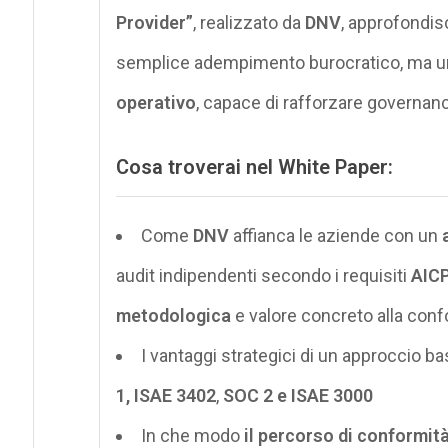
Provider”
, realizzato da
DNV
, approfondi
semplice adempimento burocratico, ma 
operativo
, capace di rafforzare governan
Cosa troverai nel White Paper:
Come
DNV
affianca le aziende con un
audit indipendenti secondo i requisiti
AICP
metodologica
e valore concreto alla con
I vantaggi strategici di un approccio b
1, ISAE 3402
,
SOC 2 e ISAE 3000
In che modo
i
l percorso di conformit