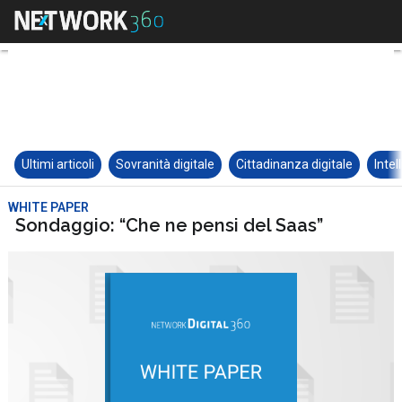
Ultimi articoli
Sovranità digitale
Cittadinanza digitale
Intel
WHITE PAPER
Sondaggio: “Che ne pensi del Saas”