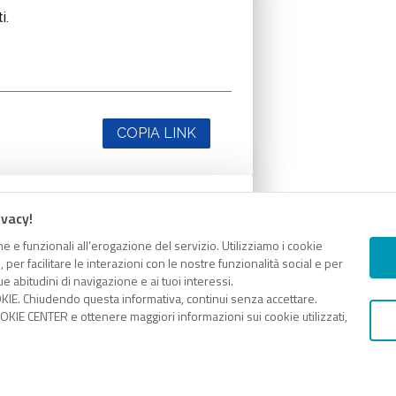
i.
COPIA LINK
ivacy!
i.
e e funzionali all’erogazione del servizio. Utilizziamo i cookie
er facilitare le interazioni con le nostre funzionalità social e per
e abitudini di navigazione e ai tuoi interessi.
KIE. Chiudendo questa informativa, continui senza accettare.
KIE CENTER e ottenere maggiori informazioni sui cookie utilizzati,
COPIA LINK