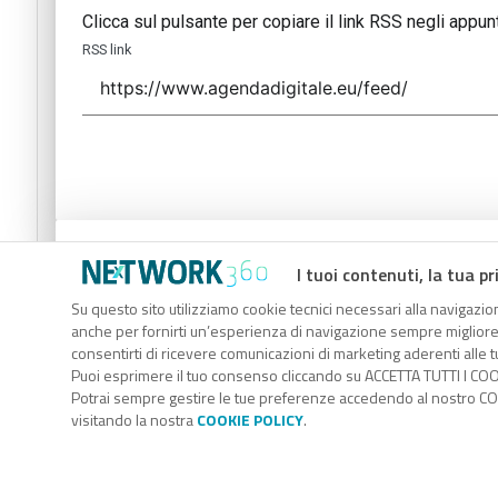
Clicca sul pulsante per copiare il link RSS negli appunt
RSS link
Codice Rss
I tuoi contenuti, la tua pr
Clicca sul pulsante per copiare il link RSS negli appunt
Su questo sito utilizziamo cookie tecnici necessari alla navigazion
anche per fornirti un’esperienza di navigazione sempre migliore, p
RSS link
consentirti di ricevere comunicazioni di marketing aderenti alle tu
Puoi esprimere il tuo consenso cliccando su ACCETTA TUTTI I COO
Potrai sempre gestire le tue preferenze accedendo al nostro COO
visitando la nostra
COOKIE POLICY
.