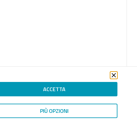
ACCETTA
file_download
PIÙ OPZIONI