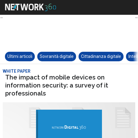
Ultimi articoli
Sovranità digitale
Cittadinanza digitale
Intel
WHITE PAPER
The impact of mobile devices on
information security: a survey of it
professionals