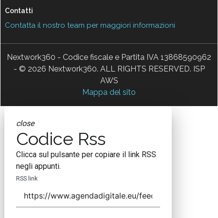
Contatti
Contatta il nostro team per maggiori informazioni
Nextwork360 - Codice fiscale e Partita IVA 13868590962
- © 2026 Nextwork360. ALL RIGHTS RESERVED. ISP
AWS
Mappa del sito
close
Codice Rss
Clicca sul pulsante per copiare il link RSS
negli appunti.
RSS link