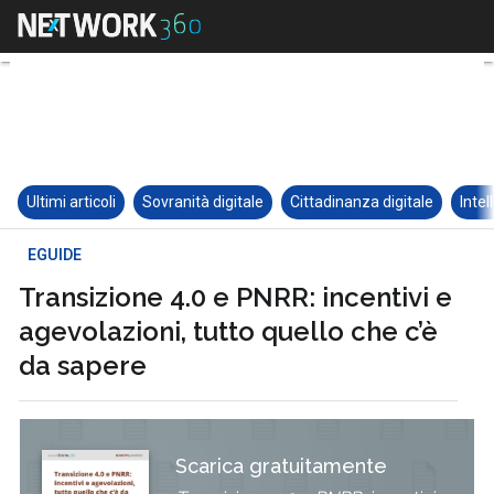
Ultimi articoli
Sovranità digitale
Cittadinanza digitale
Intel
EGUIDE
Transizione 4.0 e PNRR: incentivi e
agevolazioni, tutto quello che c’è
da sapere
Scarica gratuitamente