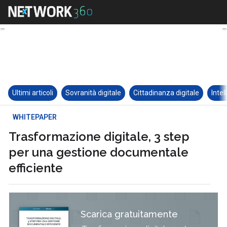
Ultimi articoli
Sovranità digitale
Cittadinanza digitale
Intel
WHITEPAPER
Trasformazione digitale, 3 step
per una gestione documentale
efficiente
Scarica gratuitamente