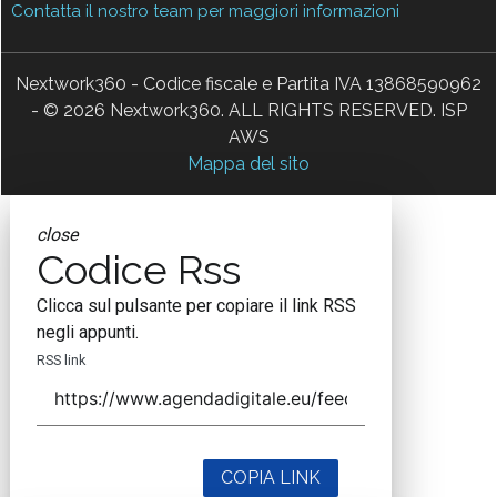
Contatta il nostro team per maggiori informazioni
Nextwork360 - Codice fiscale e Partita IVA 13868590962
- © 2026 Nextwork360. ALL RIGHTS RESERVED. ISP
AWS
Mappa del sito
close
Codice Rss
Clicca sul pulsante per copiare il link RSS
negli appunti.
RSS link
COPIA LINK