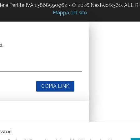
ale e Partita IVA 13868590962 - © 2026 Nextwork360. AL
Mappa del sito
i.
COPIA LINK
i.
ivacy!