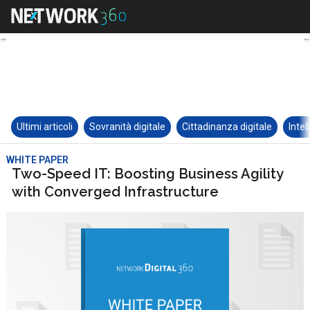
Ultimi articoli
Sovranità digitale
Cittadinanza digitale
Intel
WHITE PAPER
Two-Speed IT: Boosting Business Agility
with Converged Infrastructure