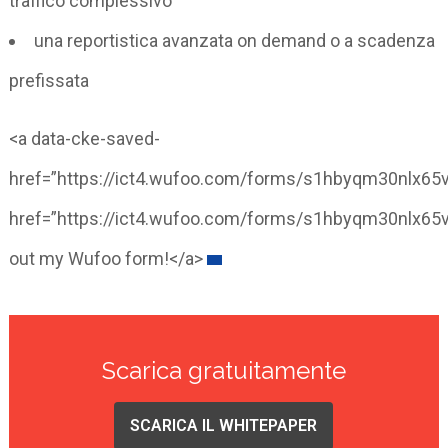
traffico complessivo
una reportistica avanzata on demand o a scadenza
prefissata
<a data-cke-saved-
href=”https://ict4.wufoo.com/forms/s1hbyqm30nlx65v
href=”https://ict4.wufoo.com/forms/s1hbyqm30nlx65v/
out my Wufoo form!</a>
Scarica gratuitamente
SCARICA IL WHITEPAPER