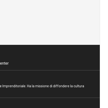
enter
ne Imprenditoriale. Ha la missione di diffondere la cultura