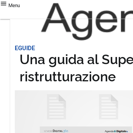
Menu
EGUIDE
Una guida al Supe
ristrutturazione