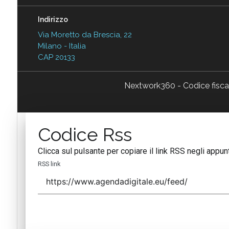
Indirizzo
Via Moretto da Brescia, 22
Milano - Italia
CAP 20133
Nextwork360 - Codice fisc
Codice Rss
Clicca sul pulsante per copiare il link RSS negli appunt
RSS link