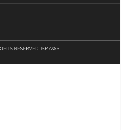
L RIGHTS RESERVED. ISP AWS