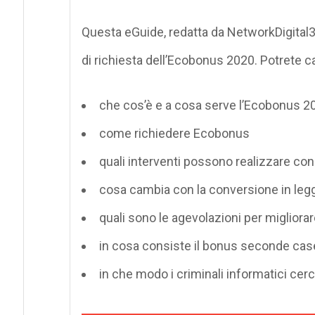
Questa eGuide, redatta da NetworkDigital360
di richiesta dell’Ecobonus 2020. Potrete ca
che cos’è e a cosa serve l’Ecobonus 2
come richiedere Ecobonus
quali interventi possono realizzare co
cosa cambia con la conversione in legg
quali sono le agevolazioni per migliorar
in cosa consiste il bonus seconde cas
in che modo i criminali informatici cerc