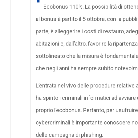
Ecobonus 110%. La possibilità di ottener
al bonus è partito il 5 ottobre, con la pubbl
parte, è alleggerire i costi di restauro, a
abitazioni e, dall’altro, favorire la riparten
sottolineato che la misura è fondamentale pe
che negli anni ha sempre subito notevolme
L’entrata nel vivo delle procedure relative 
ha spinto i criminali informatici ad avvi
proprio l’ecobonus. Pertanto, per usufruire
cybercriminali è importante conoscere no
delle campagna di phishing.