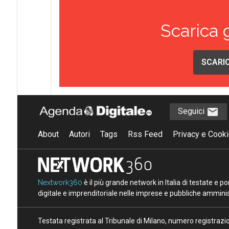
Scarica 
SCARIC
Seguici
About
Autori
Tags
Rss Feed
Privacy e Cooki
Nextwork360
è il più grande network in Italia di testate e 
digitale e imprenditoriale nelle imprese e pubbliche amminist
Testata registrata al Tribunale di Milano, numero registraz