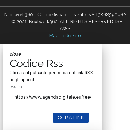
Nextwork360 - Codice fiscale e Partita IVA 13868590962
- © 2026 Nextwork360. ALL RIGHTS RESERVED. ISP
AWS
Mappa del sito
close
Codice Rss
Clicca sul pulsante per copiare il link RSS
negli appunti.
RSS link
COPIA LINK