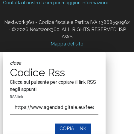
Contatta il nostro team per maggiori informazioni
Nextwork360 - Codice fiscale e Partita IVA 13868590962
- © 2026 Nextwork360. ALL RIGHTS RESERVED. ISP
AWS
Mappa del sito
close
Codice Rss
Clicca sul pulsante per copiare il link RSS
negli appunti.
RSS link
COPIA LINK