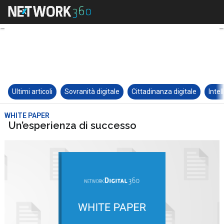
Ultimi articoli
Sovranità digitale
Cittadinanza digitale
Intel
WHITE PAPER
Un’esperienza di successo