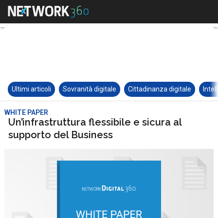
Ultimi articoli
Sovranità digitale
Cittadinanza digitale
Intel
WHITE PAPER
Un’infrastruttura flessibile e sicura al
supporto del Business