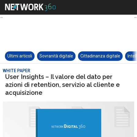
Ultimi articoli
Sovranità digitale
Cittadinanza digitale
Intel
WHITE PAPER
User Insights – Il valore del dato per
azioni di retention, servizio al cliente e
acquisizione