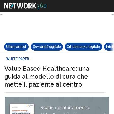
Ultimi articoli
Sovranità digitale
Cittadinanza digitale
Intel
WHITE PAPER
Value Based Healthcare: una
guida al modello di cura che
mette il paziente al centro
Scarica gratuitamente