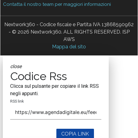
Contatta il nostro team per maggiori informazioni
Nextwork360 - Codice fiscale e Partita IVA 13868590962
- © 2026 Nextwork360. ALL RIGHTS RESERVED. ISP
AWS
Mappa del sito
close
Codice Rss
Clicca sul pulsante per copiare il link RSS
negli appunti.
RSS link
COPIA LINK