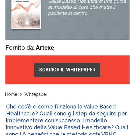
Value Based Healthcare: una guida
al modello di cura che mette il
paziente al centro
Fornito da:
Artexe
SCARICA IL WHITEPAPER
Home
Whitepaper
Che cos’è e come funziona la Value Based
Healthcare? Quali sono gli step da seguire per
implementare con successo il modello
innovativo della Value Based Healthcare? Quali
sono i 6 benefici che la metodologia VBHC