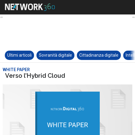
Ultimi articoli
Sovranità digitale
Cittadinanza digitale
Intel
WHITE PAPER
Verso l’Hybrid Cloud