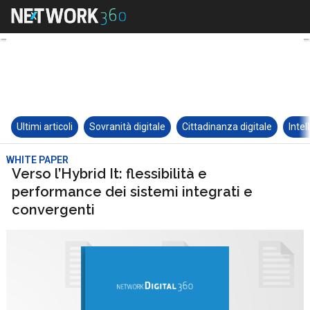
Ultimi articoli
Sovranità digitale
Cittadinanza digitale
Intel
WHITE PAPER
Verso l’Hybrid It: flessibilità e
performance dei sistemi integrati e
convergenti