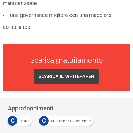
manutenzione
una governance migliore con una maggiore
compliance
Scarica gratuitamente
SCARICA IL WHITEPAPER
Approfondimenti
C
C
cloud
customer experience
G
governance