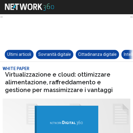
Ultimi articoli
Sovranità digitale
Cittadinanza digitale
Intel
WHITE PAPER
Virtualizzazione e cloud: ottimizzare
alimentazione, raffreddamento e
gestione per massimizzare i vantaggi