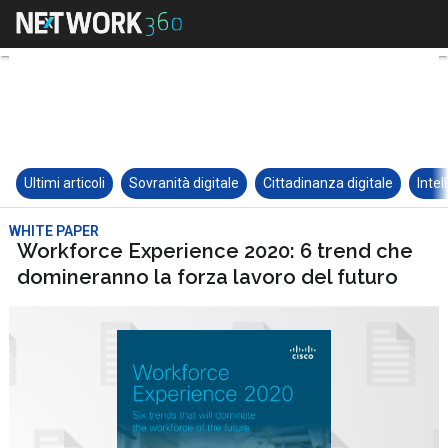
Ultimi articoli
Sovranità digitale
Cittadinanza digitale
Intel
WHITE PAPER
Workforce Experience 2020: 6 trend che
domineranno la forza lavoro del futuro