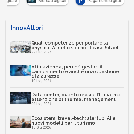
P
a digitale
Mercati digitali
Pagamenti digitali
InnovAttori
Quali competenze per portare la
physical AI nello spazio: il caso Sitael
22 Lug 2026
AI in azienda, perché gestire il
cambiamento è anche una questione
di sicurezza
10 Lug 2026
Data center, quanto cresce l’Italia: ma
attenzione al thermal management
06 Lug 2026
Ecosistemi travel-tech: startup, AI e
nuovi modelli per il turismo
15 Giu 2026