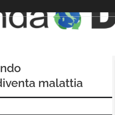
ando
diventa malattia