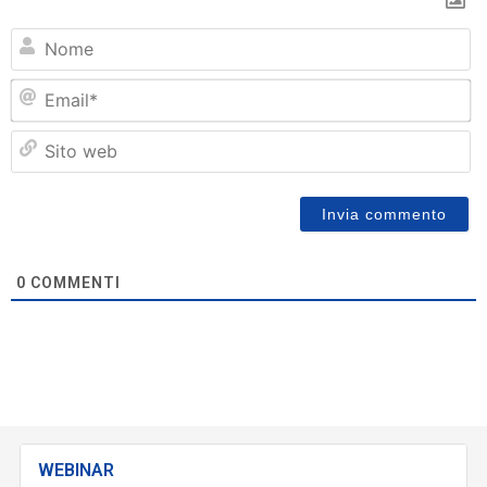
N
Em
Si
w
0
COMMENTI
WEBINAR