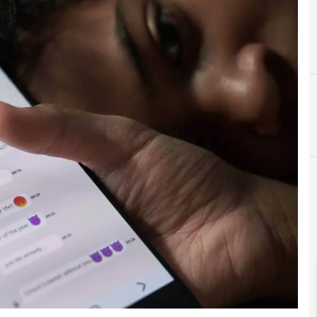
C
Cyberbu