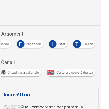
Argomenti
F
I
T
llismo
facebook
istat
TikTok
Canali
Cittadinanza digitale
Cultura e società digitali
InnovAttori
Quali competenze per portare la