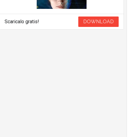
Scaricalo gratis!
DOWNLOAD