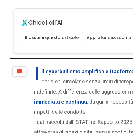
Chiedi all'AI
Riassumi questo articolo
Approfondisci con alt
I
Il
cyberbullismo
amplifica e trasforma
derisioni circolano senza limiti di te
indefinite. A differenza delle aggressioni ne
immediata e continua
: da qui la necessi
impatti delle condotte.
I dati raccolti dall’ISTAT nel Rapporto 2
attraversa gli spazi digitali senza confini