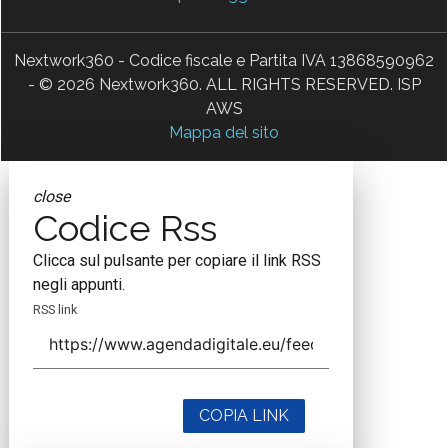
Nextwork360 - Codice fiscale e Partita IVA 13868590962
- © 2026 Nextwork360. ALL RIGHTS RESERVED. ISP
AWS
Mappa del sito
close
Codice Rss
Clicca sul pulsante per copiare il link RSS
negli appunti.
RSS link
COPIA LINK