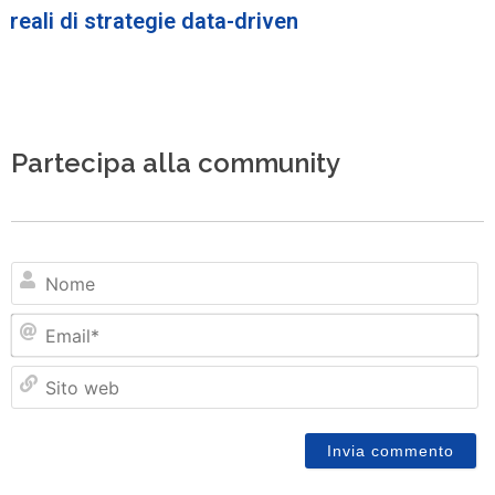
reali di strategie data-driven
Partecipa alla community
N
Em
Si
w