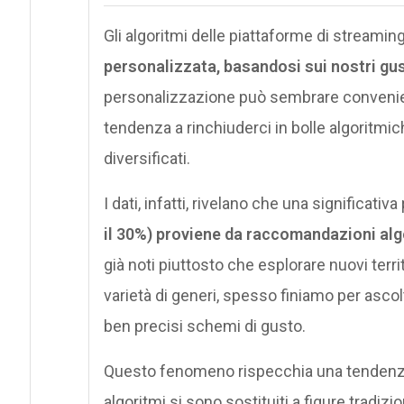
Gli algoritmi delle piattaforme di streamin
personalizzata, basandosi sui nostri gust
personalizzazione può sembrare convenie
tendenza a rinchiuderci in bolle algoritmic
diversificati.
I dati, infatti, rivelano che una significat
il 30%) proviene da raccomandazioni al
già noti piuttosto che esplorare nuovi terri
varietà di generi, spesso finiamo per ascolt
ben precisi schemi di gusto.
Questo fenomeno rispecchia una tendenza pi
algoritmi si sono sostituiti a figure tradiz