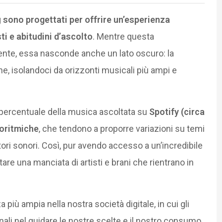
g
sono progettati per offrire un’esperienza
i e abitudini d’ascolto
. Mentre questa
nte, essa nasconde anche un lato oscuro: la
he, isolandoci da orizzonti musicali più ampi e
iva percentuale della musica ascoltata su
Spotify (circa
goritmiche
, che tendono a proporre variazioni su temi
tori sonori. Così, pur avendo accesso a un’incredibile
are una manciata di artisti e brani che rientrano in
ù ampia nella nostra società digitale, in cui gli
ionali nel guidare le nostre scelte e il nostro consumo