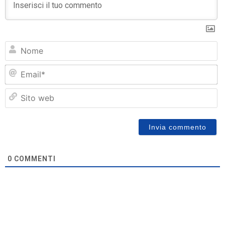
N
Em
Si
w
0
COMMENTI