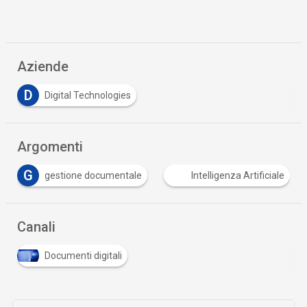
Aziende
D
Digital Technologies
Argomenti
S
mentale
Intelligenza Artificiale
supply chain
Canali
Documenti digitali